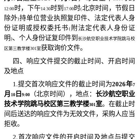
时，下午
时到
时
北京时间，节假日
12:00
14:30
17:00
(
除外
持单位营业执照复印件、法定代表人身
)
份证明或授权委托书
附法定代表人身份证
(
明
、个人身份证复印件到
)
长沙航空职业技术学院跳马校
获取询价文件。
区第三教学楼
301
室
四、响应文件提交的截止时间、开启时间
及地点
1.
提交首次响应文件的截止时间为
2026
年
7
月
日
（北京时间），地点：
长沙航空职业
10
9:00
技术学院跳马校区第三教学楼
室
。在截止时
301
间后送达的响应文件为无效文件，采购人应当
拒收。
2.
首次响应文件的开启时间及地点与提交