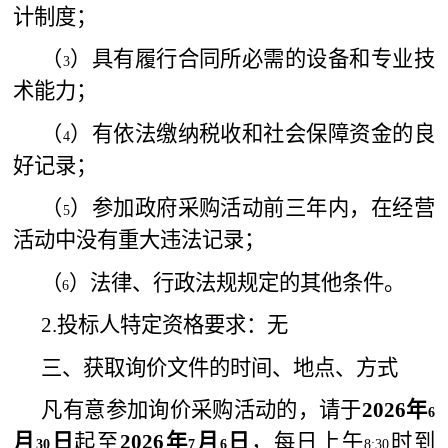
计制度；
（
）具有履行合同所必需的设备和专业技
3
术能力；
（
）有依法缴纳税收和社会保障资金的良
4
好记录；
（
）参加政府采购活动前三年内，在经营
5
活动中没有重大违法记录；
（
）法律、行政法规规定的其他条件。
6
2.
投标人特定资格要求：无
三、获取询价文件的时间、地点、方式
凡有意参加询价采购活动的，请于
2026
年
6
月
日
起至
2026
年
月
日
，每日上午
时到
30
7
6
8:30