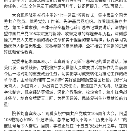
视频航院
命任务，推动全体党员干部思想再升华、认识再提升、行动再聚力。
大会现场隆重举行庄重的“七一勋章”颁授仪式，集中表彰全国优
教育家精神万里行
秀共产党员、优秀党务工作者、先进基层党组织。收看现场秩序井
然、氛围庄重肃穆。全体干部全程静心聆听总书记重要讲话，深情回
望中国共产党105年来披荆斩棘、攻坚克难的辉煌奋斗历程，深刻感
悟共产党人矢志不渝的初心使命和实干担当的奋斗精神，认真学习功
勋模范人物爱岗敬业、无私奉献的崇高精神，全程接受了深刻的思想
淬炼和党性教育。
党委书记朱国军表示：认真聆听了习近平总书记的重要讲话，深
受启发、备受鼓舞。学院将把学习贯彻大会重要讲话精神作为当前和
今后一段时期的重要政治任务，切实把学习成效转化为推动工作的改
革举措，主动服务湖南“三高四新”美好蓝图和航空强国建设，践行‘为
党育人、为国育才、为战育匠’光荣使命，聚焦国产大飞机、航空数
字化制造、低空经济等领域，深化产教融合、校企合作，筑牢红色战
斗堡垒、培育金牌蓝天工匠，为强国建设、民族复兴伟业贡献长航力
量！
院长刘喜宾表示：观看庆祝中国共产党成立105周年大会，回望
105载初心如磐、征途浩荡，总书记“时间不等人！历史不等人！”的
催征号角令人奋进。当前，学校正处在 “十五五”规划开局之年，在前