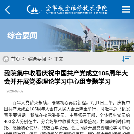
综合要闻
>
>
首页
综合要闻
正文
我院集中收看庆祝中国共产党成立105周年大
综合要闻
会并开展党委理论学习中心组专题学习
院部动态
2026-07-02
媒体航院
百年大党薪火永续，砥砺初心再启新程。7月1日上午，庆祝中
国共产党成立105周年大会在人民大会堂隆重举行，习近平总书记发
菁菁校园
表重要讲话。我院在校党委委员、中层领导干部、全体师生党员约
400余人分别在主、分会场集中收看大会直播盛况，共同聆听时代嘱
学子风采
托、感悟初心使命、致敬百年荣光。会后同步开展党委理论学习中心
组专题学习，沉浸式感悟党的百年辉煌历程，精准领会新时代党的使