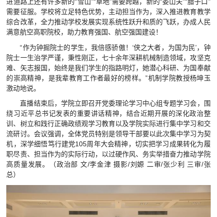
进道路上还有许多新的“雪山”“草地”需要跨越，新的“娄山关”“腊子口”
需要征服。学校将立足特色优势，主动担当作为，深入推进教育教学
综合改革，全力推动学校发展实现系统性跃升和质的飞跃，办成人民
满意航空高职院校，助力教育强国、航空强国建设！
“作为钟掘院士的学生，我倍感骄傲！‘侠之大者，为国为民’，钟
院士一生治学严谨，秉性刚正，七十余年深耕机械制造领域，攻坚克
难、矢志报国，始终是我们学生的指路明灯，她潜心科研、为国奉献
的崇高精神，是我辈教育工作者最好的榜样。”机制学院教授杨坤玉
激动地说。
直播结束后，学院立即召开党委理论学习中心组专题学习会，围
绕习近平总书记发表的重要讲话精神，结合近期开展的深化政治整
训、树立和践行正确政绩观学习教育以及学院实际进行集中学习和交
流研讨。会议强调，全体党员特别是领导干部要以此次集中学习为契
机，深学细悟笃行建党105周年大会精神，切实把学习成果转化为履
职尽责、担当作为的实际行动，以过硬作风、务实举措奋力推动学院
高质量发展。（政治部 文/李金津 摄影/刘嫄 二审/张少利 三审/张
总）