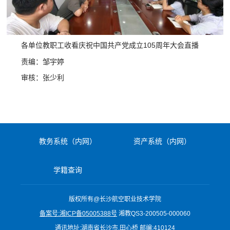
各单位教职工收看庆祝中国共产党成立105周年大会直播
责编：邹宇婷
审核：张少利
教务系统（内网）
资产系统（内网）
学籍查询
版权所有@长沙航空职业技术学院
备案号:湘ICP备05005388号
湘教QS3-200505-000060
通讯地址:湖南省长沙市.田心桥 邮编:410124