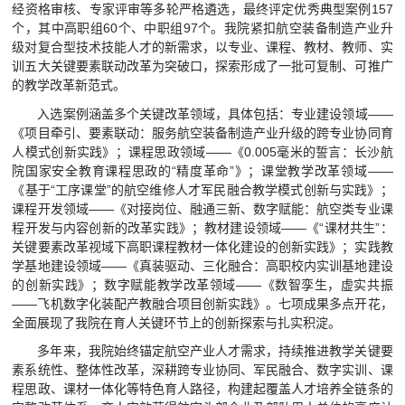
经资格审核、专家评审等多轮严格遴选，最终评定优秀典型案例157
视频航院
个，其中高职组60个、中职组97个。我院紧扣航空装备制造产业升
级对复合型技术技能人才的新需求，以专业、课程、教材、教师、实
教育家精神万里行
训五大关键要素联动改革为突破口，探索形成了一批可复制、可推广
的教学改革新范式。
入选案例涵盖多个关键改革领域，具体包括：专业建设领域——
《项目牵引、要素联动：服务航空装备制造产业升级的跨专业协同育
人模式创新实践》；课程思政领域——《0.005毫米的誓言：长沙航
院国家安全教育课程思政的“精度革命”》；课堂教学改革领域——
《基于“工序课堂”的航空维修人才军民融合教学模式创新与实践》；
课程开发领域——《对接岗位、融通三新、数字赋能：航空类专业课
程开发与内容创新的改革实践》；教材建设领域——《“课材共生”：
关键要素改革视域下高职课程教材一体化建设的创新实践》；实践教
学基地建设领域——《真装驱动、三化融合：高职校内实训基地建设
的创新实践》；数字赋能教学改革领域——《数智孪生，虚实共振
——飞机数字化装配产教融合项目创新实践》。七项成果多点开花，
全面展现了我院在育人关键环节上的创新探索与扎实积淀。
多年来，我院始终锚定航空产业人才需求，持续推进教学关键要
素系统性、整体性改革，深耕跨专业协同、军民融合、数字实训、课
程思政、课材一体化等特色育人路径，构建起覆盖人才培养全链条的