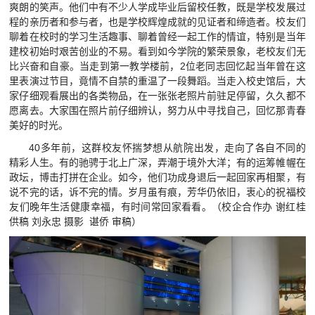
爽朗的笑声。他们中有不少人学成毕业后留校任教，既是学校发展过
视频航院
程的亲历者和参与者，也是学校辉煌成就的见证者和缔造者。校友们
聊着在校时的学习生活趣事、聊着曾经一起工作的情谊，特别是当年
教育家精神万里行
建校初始时艰苦创业的不易。看到如今学院的繁荣景象，老校友们无
比兴奋和自豪。当走到第一教学楼前，2位老同志回忆起当年曾在这
里表演过节目，竟情不自禁的重温了一段舞蹈。当走入校史馆后，大
家仔细观看展出的各类物品，在一张张老照片前驻足停留，久久都不
愿离去。大家围在照片前仔细辨认，努力从中寻找自己，回忆那青春
美好的时光。
40多年前，这群校友怀揣梦想从航院出发，走向了各自不同的
精彩人生。有的驰骋于北上广深，弄潮于境外大洋；有的运筹帷幄在
政坛，博击打拼在企业。如今，他们功成身退后一起回家再相聚，有
说不完的话，诉不完的情。岁月虽有痕，芳华仍依旧，衷心的祝福校
友们晚年生活健康幸福，有时间常回家看看。（校企合作办 谢红桂
供稿 刘永忠 摄影 谌侨 审稿）