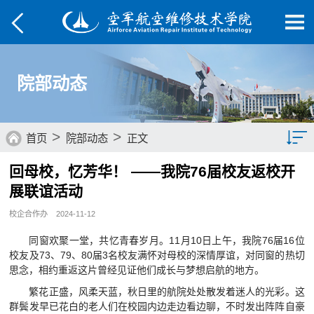
院部动态
>
>
首页
院部动态
正文
回母校，忆芳华！ ——我院76届校友返校开
综合要闻
展联谊活动
院部动态
校企合作办
2024-11-12
媒体航院
同窗欢聚一堂，共忆青春岁月。11月10日上午，我院76届16位
校友及73、79、80届3名校友满怀对母校的深情厚谊，对同窗的热切
菁菁校园
思念，相约重返这片曾经见证他们成长与梦想启航的地方。
繁花正盛，风柔天蓝，秋日里的航院处处散发着迷人的光彩。这
学子风采
群鬓发早已花白的老人们在校园内边走边看边聊，不时发出阵阵自豪