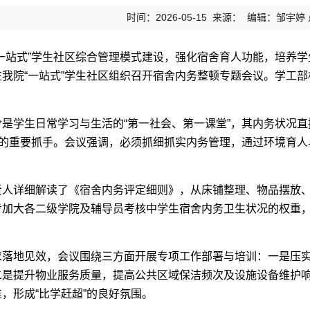
时间：2026-05-15 来源： 编辑：邹宇婷
一站式”学生社区综合管理模式建设，强化宿舍育人功能，培养学
我院“一站式”学生社区组织召开宿舍内务整顿专题会议。学工
舍是学生日常学习与生活的“第一社会、第一课堂”，其内务状况
”的重要抓手。会议强调，必须抓细抓实内务管理，通过环境育
责人详细解读了《宿舍内务评定细则》，从床铺整理、物品摆放
步加大各二级学院及辅导员考核中学生宿舍内务卫生状况的权重
求落地见效，会议围绕三方面开展专项工作部署与培训：一是压
二是提升物业服务质量，提高公共区域保洁频次及设施设备维护
，形成“比学赶超”的良好氛围。