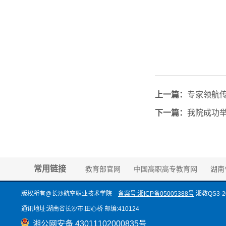
上一篇：
专家领航传
下一篇：
我院成功举
常用链接
教育部官网
中国高职高专教育网
湖南
版权所有@长沙航空职业技术学院
备案号:湘ICP备05005388号
湘教QS3-20
通讯地址:湖南省长沙市.田心桥 邮编:410124
湘公网安备 43011102000835号