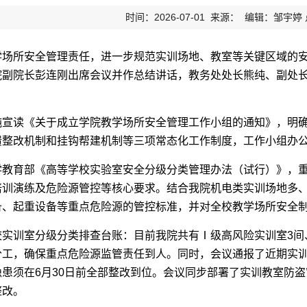
时间：2026-07-01 来源： 编辑：邹宇婷
学场所安全管理责任，进一步规范实训场地、教室等关键区域的
院副院长彭连刚出席会议并作总结讲话，教务处处长熊纯、副处
纯宣读《关于成立学院教学场所安全管理工作小组的通知》，明
馈整改机制和挂钩帮建机制等三项常态化工作制度，工作小组办
学教育部《高等学校实验室安全分级分类管理办法（试行）》，
培训演练及危险源管控等核心要求。结合我院机电类实训场地多
备、起重设备等重点危险源的管控标准，并对全校教学场所安全
校实训室分级分类排查台账：目前我院共有Ⅰ级高风险实训室3间
工，确保重点危险源监管责任到人。同时，会议通报了近期实训
患须在6月30日前全部整改到位。会议同步部署了实训教室防
整改。