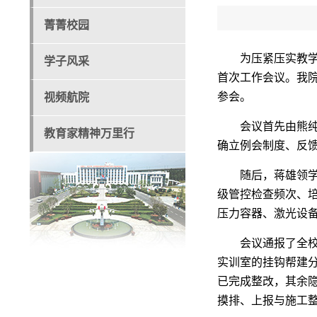
菁菁校园
为压紧压实教
学子风采
首次工作会议。我
参会。
视频航院
会议首先由熊
教育家精神万里行
确立例会制度、反
随后，蒋雄领
级管控检查频次、
压力容器、激光设
会议通报了全
实训室的挂钩帮建分
已完成整改，其余隐
摸排、上报与施工