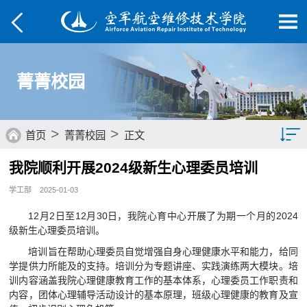
菁菁校园
>
>
首页
菁菁校园
正文
我院顺利开展2024级新生心理委员培训
综合要闻
学工部
2025-01-03
院部动态
12月2日至12月30日，我院心育中心开展了为期一个月的2024
级新生心理委员培训。
媒体航院
培训旨在帮助心理委员自觉增强自身心理健康水平和能力，给同
菁菁校园
学提供力所能及的支持。培训分为专题讲座、实践演练两大模块。培
训内容涵盖我院心理健康教育工作的基本体系，心理委员工作职责和
学子风采
内容，团体心理辅导活动设计的基本原理，班级心理健康的教育及宣