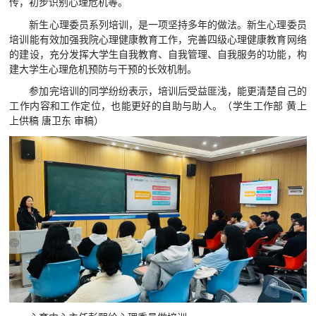
传，初步识别心理危机等。
视频航院
新生心理委员系列培训，是一项坚持多年的做法。新生心理委员
培训能有效加强我院心理健康教育工作，完善四级心理健康教育网络
教育家精神万里行
的建设，充分发挥大学生自我教育、自我管理、自我服务的功能，构
建大学生心理危机预防与干预的长效机制。
参加完培训的同学纷纷表示，培训后受益匪浅，能更清楚自己的
工作内容和工作定位，也能更好的自助与助人。（学生工作部 黄上
上供稿 唐卫东 审稿）