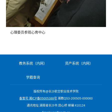
心理委员参观心育中心
教务系统（内网）
资产系统（内网）
学籍查询
版权所有@长沙航空职业技术学院
备案号:湘ICP备05005388号
湘教QS3-200505-000060
通讯地址:湖南省长沙市.田心桥 邮编:410124