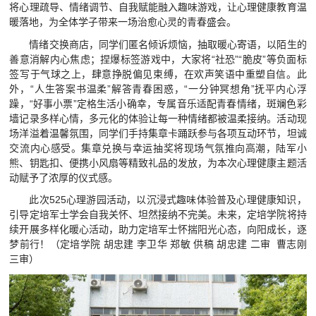
将心理疏导、情绪调节、自我赋能融入趣味游戏，让心理健康教育温
视频航院
暖落地，为全体学子带来一场治愈心灵的青春盛会。
教育家精神万里行
情绪交换商店，同学们匿名倾诉烦恼，抽取暖心寄语，以陌生的
善意消解内心焦虑；捏爆标签游戏中，大家将“社恐”“脆皮”等负面标
签写于气球之上，肆意挣脱偏见束缚，在欢声笑语中重塑自信。此
外，“人生答案书温柔”解答青春困惑，“一分钟冥想角”抚平内心浮
躁，“好事小票”定格生活小确幸，专属音乐适配青春情绪，斑斓色彩
墙记录多样心情，多元化的体验让每一种情绪都被温柔接纳。活动现
场洋溢着温馨氛围，同学们手持集章卡踊跃参与各项互动环节，坦诚
交流内心感受。集章兑换与幸运抽奖将现场气氛推向高潮，陆军小
熊、钥匙扣、便携小风扇等精致礼品的发放，为本次心理健康主题活
动赋予了浓厚的仪式感。
此次525心理游园活动，以沉浸式趣味体验普及心理健康知识，
引导定培军士学会自我关怀、坦然接纳不完美。未来，定培学院将持
续开展多样化暖心活动，助力定培军士怀揣阳光心态，向阳成长，逐
梦前行！（定培学院 胡忠建 李卫华 郑敏 供稿 胡忠建 二审 曹志刚
三审）