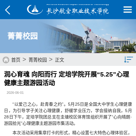
菁菁校园
>
>
首页
菁菁校园
正文
润心育魂 向阳而行 定培学院开展“5.25”心理
综合要闻
健康主题游园活动
院部动态
2026-06-01
媒体航院
“以爱己之心，赴青春之约”。5月25日是全国大中学生心理健康
日，为引导学子关注心理健康，舒缓学业压力，学会接纳自我，5月
菁菁校园
28日下午，定培学院团总支在圭塘校区体育馆组织开展了“心向晴朗·
游园拾光”心理健康主题游园市集活动。
学子风采
本次活动采用集章打卡的形式，精心设置七大特色心理体验区，