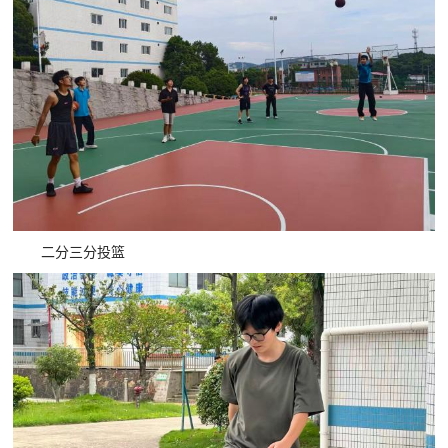
二分三分投篮