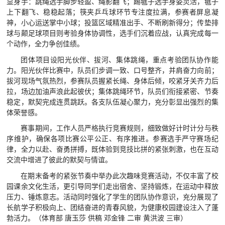
显身手：跳绳选手脚步轻盈、绳影翻飞；踢毽子选手身姿灵活，毽子
视频航院
上下翻飞、稳稳起落；筷夹乒乓球环节专注度拉满，参赛者屏息凝
神，小心运送掌中小球；投篮区域精准出手、不断刷新得分；传垫排
教育家精神万里行
球与颠足球项目则考验身体协调性，选手们沉着应战，认真完成每一
个动作，全力争创佳绩。
团体项目设阳光伙伴、拔河、集体跳绳，重点考验团队协作能
力。阳光伙伴比赛中，队员们步调一致、口号整齐，并肩奋力向前；
拔河现场气氛热烈，参赛队员握紧长绳、身体后倾，咬紧牙关齐力后
拉，场边加油声浪此起彼伏；集体跳绳环节，队员们衔接紧密、节奏
稳定，默契完成连贯跳跃。各支队伍凝心聚力，充分彰显出强烈的集
体荣誉感。
赛事期间，工作人员严格执行竞赛规则，细致做好计时计分与秩
序维护，确保各项比赛公平公正、有序推进。参赛选手严守赛场纪
律，全力以赴、奋勇拼搏，既体验到竞技比拼的紧张刺激，也在互动
交流中增进了彼此的默契与情谊。
在期末备考的紧张节奏中举办此次趣味竞赛活动，不仅丰富了校
园课余文化生活，更引导同学们走出宿舍、坚持锻炼，在运动中释放
压力、锤炼意志。活动同时强化了学生的团队协作意识，充分展现了
长航学子积极向上、团结奋进的青春风貌，为健康校园建设注入了蓬
勃活力。（体育部 唐玉莎 供稿 邓金锋 二审 黄洪波 三审）