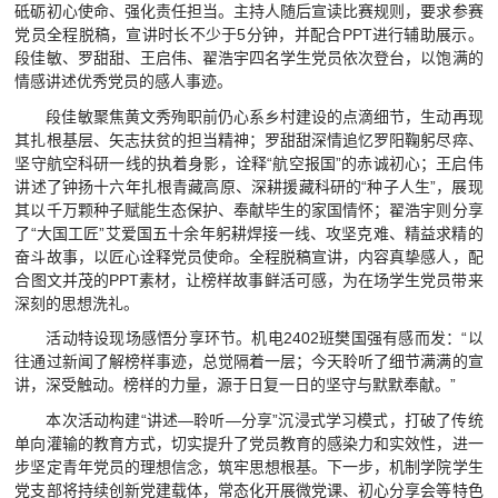
砥砺初心使命、强化责任担当。主持人随后宣读比赛规则，要求参赛
视频航院
党员全程脱稿，宣讲时长不少于5分钟，并配合PPT进行辅助展示。
段佳敏、罗甜甜、王启伟、翟浩宇四名学生党员依次登台，以饱满的
教育家精神万里行
情感讲述优秀党员的感人事迹。
段佳敏聚焦黄文秀殉职前仍心系乡村建设的点滴细节，生动再现
其扎根基层、矢志扶贫的担当精神；罗甜甜深情追忆罗阳鞠躬尽瘁、
坚守航空科研一线的执着身影，诠释“航空报国”的赤诚初心；王启伟
讲述了钟扬十六年扎根青藏高原、深耕援藏科研的“种子人生”，展现
其以千万颗种子赋能生态保护、奉献毕生的家国情怀；翟浩宇则分享
了“大国工匠”艾爱国五十余年躬耕焊接一线、攻坚克难、精益求精的
奋斗故事，以匠心诠释党员使命。全程脱稿宣讲，内容真挚感人，配
合图文并茂的PPT素材，让榜样故事鲜活可感，为在场学生党员带来
深刻的思想洗礼。
活动特设现场感悟分享环节。机电2402班樊国强有感而发：“以
往通过新闻了解榜样事迹，总觉隔着一层；今天聆听了细节满满的宣
讲，深受触动。榜样的力量，源于日复一日的坚守与默默奉献。”
本次活动构建“讲述—聆听—分享”沉浸式学习模式，打破了传统
单向灌输的教育方式，切实提升了党员教育的感染力和实效性，进一
步坚定青年党员的理想信念，筑牢思想根基。下一步，机制学院学生
党支部将持续创新党建载体，常态化开展微党课、初心分享会等特色