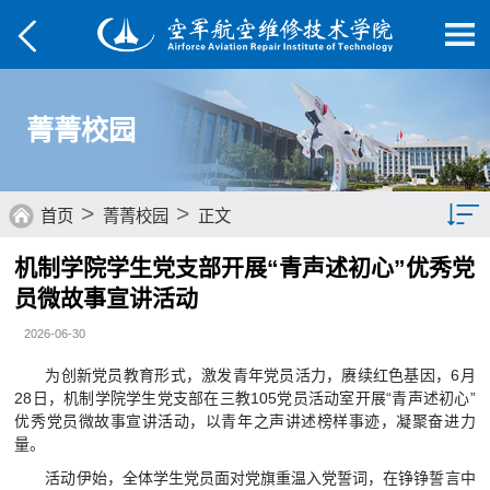
菁菁校园
>
>
首页
菁菁校园
正文
机制学院学生党支部开展“青声述初心”优秀党
综合要闻
员微故事宣讲活动
院部动态
2026-06-30
媒体航院
为创新党员教育形式，激发青年党员活力，赓续红色基因，6月
28日，机制学院学生党支部在三教105党员活动室开展“青声述初心”
菁菁校园
优秀党员微故事宣讲活动，以青年之声讲述榜样事迹，凝聚奋进力
量。
学子风采
活动伊始，全体学生党员面对党旗重温入党誓词，在铮铮誓言中