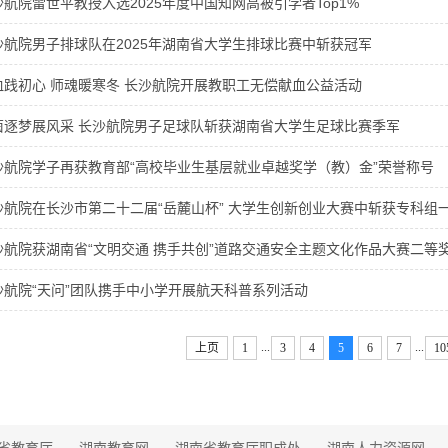
航院雷世平教授入选2025年度中国知网高被引学者Top1%
航院男子排球队在2025年湖南省大学生排球比赛中斩获冠军
践初心 师魂暖寒冬 长沙航院开展教职工无偿献血公益活动
茵逐梦展风采 长沙航院男子足球队斩获湖南省大学生足球比赛季军
航院学子再获教育部“高校毕业生基层就业卓越奖学（教）金”荣誉称号
航院在长沙市第二十二届“岳麓山杯” 大学生创新创业大赛中斩获专科组
航院获湖南省“文明交通 携手共创”道路交通安全主题文化作品大赛二等
航院“天问”团队携手中小学开展航天科普系列活动
...
...
上页
1
3
4
5
6
7
10
省教育厅
湖南教育网
湖南省教育厅职成处
湖南人力资源网