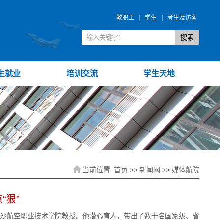
|
|
教职工
学生
考生及访客
生就业
培训交流
学生天地
当前位置:
首页
>>
新闻网
>>
媒体航院
“狠”
，长沙航空职业技术学院教授。他潜心育人，带出了数十名国家级、省