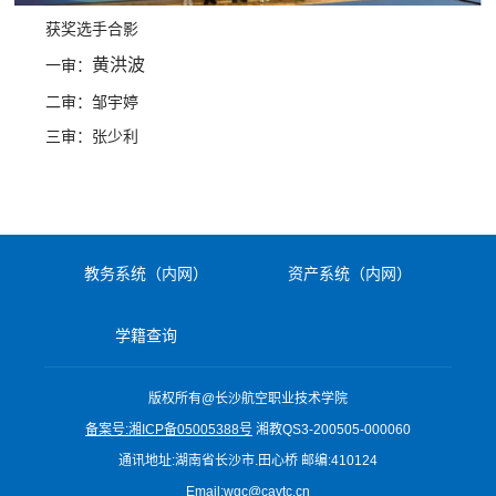
获奖选手合影
黄洪波
一审：
二审：邹宇婷
三审：张少利
教务系统（内网）
资产系统（内网）
学籍查询
版权所有@长沙航空职业技术学院
备案号:湘ICP备05005388号
湘教QS3-200505-000060
通讯地址:湖南省长沙市.田心桥 邮编:410124
Email:wgc@cavtc.cn