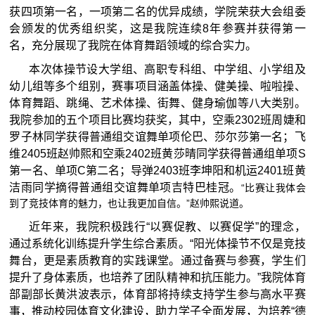
获四项第一名，一项第二名的优异成绩，学院荣获大会组委
视频航院
会颁发的优秀组织奖，
这是我院连续8年参赛并获得第一
教育家精神万里行
名，
充分展现了我院在体育舞蹈领域的综合实力。
本次体操节设大学组、高职专科组、中学组、小学组及
幼儿组等多个组别，赛事项目涵盖体操、健美操、啦啦操、
体育舞蹈、跳绳、艺术体操、街舞、健身瑜伽等八大类别。
我
院参加的五个项目比赛均获奖，其中，空乘2302班周婕和
罗子林同学获得普通组交谊舞单项伦巴、莎尔莎第一名；飞
维2405班赵帅熙和空乘2402班黄莎晴同学获得普通组单项S
第一名、单项C第二名；导弹2403班李坤阳和机运2401班黄
洁雨同学摘得普通组交谊舞单项吉特巴桂冠。
“比赛让我体会
到了竞技体育的魅力，也让我
更加自信
。”
赵帅熙说道。
近年来，我院积极践行“以赛促教、以赛促学”的理念，
通过系统化训练提升学生综合素质。
“阳光体操节不仅是竞技
舞台，更是素质教育的实践课堂。通过备赛与参赛，学生们
提升了身体素质，也培养了团队精神和抗压能力。”我院体育
部副部长黄洪波表示，体育部
将持续支持学生参与高水平赛
事，推动校园体育文化建设，助力学子全面发展，为培养“德