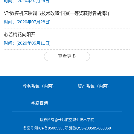
时间：[
2020年07月29日
]
视频航院
记“数控机床装调与技术改造”国赛一等奖获得者胡海洋
教育家精神万里行
时间：[
2020年07月28日
]
心若梅花向阳开
时间：[
2020年05月11日
]
查看更多
教务系统（内网）
资产系统（内网）
学籍查询
版权所有@长沙航空职业技术学院
备案号:湘ICP备05005388号
湘教QS3-200505-000060