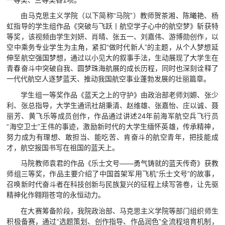
视频航院
由马克思主义学院（以下简称“马院”）教师贺茶湘、陈曦艳、杨
虹指导的学生组作品《突破与飞跃丨航空学子心中的航空梦》斩获特
教育家精神万里行
等奖，该视频由学生刘妍、肖晴、张五一、刘嘉伟、游博勋创作，以
空中乘务专业学生为主角，紧扣“做时代新人”的主题，从个人梦想延
伸至航空强国梦想，通过以小见大的叙事手法，生动展现了大学生在
青春奋斗中突破自我、圆梦珠海航展的成长历程，同时也深刻诠释了
一代代航空人逐梦蓝天、推动我国航空事业蓬勃发展的壮丽篇章。
学生组一等奖作品《蓝天之上的守护》由政治部老师刘嫄、张少
利、张总指导，大学生通讯社胡秉清、赵维雄、张嘉怡、庄以诚、聂
丽芳、黄飞乐等成员创作，作品通过讲述24年前海军航空兵飞行员
“海空卫士”王伟的事迹，激励新时代的大学生缅怀英雄，传承精神，
努力成为有理想、敢担当、能吃苦、肯奋斗的航空青年，把技能成
才，航空报国书写在祖国的蓝天上。
马院教师袁君的作品《乐士文号——勇气铸就的蓝天传奇》获教
师组三等奖，作品主要介绍了中国首架军用飞机“乐士文号”的故事，
召唤新时代奋斗者在科技创新与民族复兴的征程上续写答卷，让先驱
精神化作翱翔苍穹的永恒动力。
在大赛筹备阶段，我院政治部、马克思主义学院等部门组织师生
积极备赛，通过“选题策划、创作指导、作品润色”全流程培育机制，