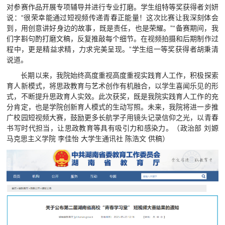
对参赛作品开展专项辅导并进行专业打磨。学生组特等奖获得者刘妍
说：“很荣幸能通过短视频传递青春正能量！这次比赛让我深刻体会
到，用创意讲好身边的故事，既是责任，也是荣耀。”“备赛期间，我
们字斟句酌打磨文稿，反复推敲每个细节。在视频拍摄和后期制作过
程中，更是精益求精，力求完美呈现。”学生组一等奖获得者胡秉清
说道。
长期以来，我院始终高度重视高度重视实践育人工作，积极探索
育人新模式，将思政教育与艺术创作有机融合，以学生喜闻乐见的形
式，不断提升思政育人实效。此次获奖，既是我院实践育人工作的充
分肯定，也是学院创新育人模式的生动写照。未来，我院将进一步推
广校园短视频大赛，鼓励更多长航学子用镜头记录信仰之光，以青春
书写时代担当，让思政教育等具有吸引力和感染力。（政治部 刘嫄
马克思主义学院 李佳怡 大学生通讯社 陈浩文 供稿）