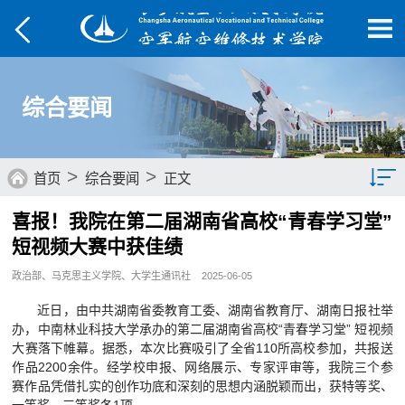
综合要闻
>
>
首页
综合要闻
正文
喜报！我院在第二届湖南省高校“青春学习堂”
综合要闻
短视频大赛中获佳绩
院部动态
政治部、马克思主义学院、大学生通讯社
2025-06-05
媒体航院
近日，由中共湖南省委教育工委、湖南省教育厅、湖南日报社举
办，中南林业科技大学承办的第二届湖南省高校“青春学习堂” 短视频
菁菁校园
大赛落下帷幕。据悉，本次比赛吸引了全省110所高校参加，共报送
作品2200余件。经学校申报、网络展示、专家评审等，我院三个参
学子风采
赛作品凭借扎实的创作功底和深刻的思想内涵脱颖而出，获特等奖、
一等奖、三等奖各1项。