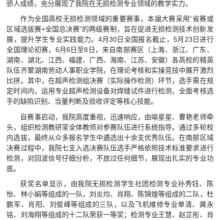
骄人成绩，充分展现了我院在无损检测专业领域的教学实力。
视频航院
作为全国高校无损检测领域的重要赛事，本届大赛采用“省赛或
区域选拔赛+全国总决赛”的两级赛制，旨在促进无损检测技术创新发
教育家精神万里行
展，提升学生专业实践能力。4月30日全国报名截止，5月23日进行
全国理论初赛，6月6日至8日，来自南部赛区（上海、浙江、广东、
湖南、湖北、江西、福建、广西、海南、江苏、安徽）各高校的精英
队伍齐聚湖南劳动人事职业学院，在理论考核和实操竞技中展开激烈
比拼。其中，在超声检测组决赛（实际操作检测）环节，选手需在规
定时间内，运用专业超声检测设备对焊缝试件进行检测，全面考核选
手的缺陷识别、当量判断及验收评定等核心技能。
自赛事启动，我院高度重视，迅速响应，由喻星星、曹艳老师牵
头，组织检测教研室全体教师对参赛队伍进行系统指导。通过多轮校
内选拔，最终从众多报名学生中遴选出十余支优秀队伍。在南部区域
决赛过程中，我院七支入选决赛队伍选手严格依照技术标准要求进行
检测，对回波信号仔细分析，不放过任何细节，展现出扎实的专业功
底。
获奖名单显示，由我院无损检测学生社团检测专业孙秀钰、陈
怡、林小娟等组成的一队，刘炎均、肖翔、陈锦煌等组成的二队，杜
鹏军、肖阳、刘俊峰等组成的三队，以及飞机维修专业单清、龚永
铭、刘海翔等组成的十二队荣获一等奖；检测专业王慧、赵芷彤、肖