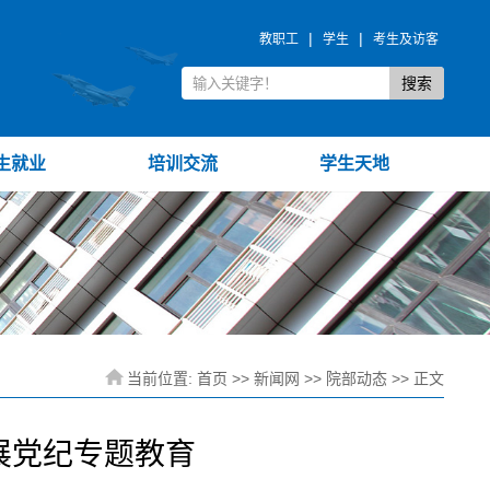
|
|
教职工
学生
考生及访客
生就业
培训交流
学生天地
当前位置:
首页
>>
新闻网
>>
院部动态
>> 正文
展党纪专题教育