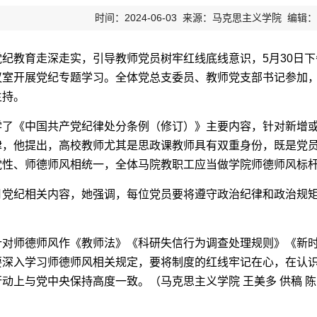
时间：2024-06-03 来源：马克思主义学院 编辑
纪教育走深走实，引导教师党员树牢红线底线意识，5月30日下
议室开展党纪专题学习。全体党总支委员、教师党支部书记参加
主持。
学了《中国共产党纪律处分条例（修订）》主要内容，针对新增
律，他提出，高校教师尤其是思政课教师具有双重身份，既是党
党性、师德师风相统一，全体马院教职工应当做学院师德师风标
月党纪相关内容，她强调，每位党员要将遵守政治纪律和政治规
针对师德师风作《教师法》《科研失信行为调查处理规则》《新
要深入学习师德师风相关规定，要将制度的红线牢记在心，在认
行动上与党中央保持高度一致。（马克思主义学院 王美多
供稿
陈