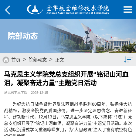
院部动态
>
>
首页
院部动态
正文
马克思主义学院党总支组织开展“铭记山河血
综合要闻
泪，凝聚奋进力量”主题党日活动
院部动态
马克思主义学院
2025-12-15
媒体航院
为纪念抗日战争暨世界反法西斯战争胜利80周年，弘扬伟大抗
战精神，激发全院党员爱国热情，进一步坚定理想信念、奋进新征
菁菁校园
程、建功新时代，12月13日，马克思主义学院（以下简称“马院”）党
总支组织开展了“铭记山河血泪，凝聚奋进力量”主题党日活动。本次
学子风采
活动以沉浸式学习重温峥嵘岁月，为“大思政课”注入了富有航空特色
的红色动能。