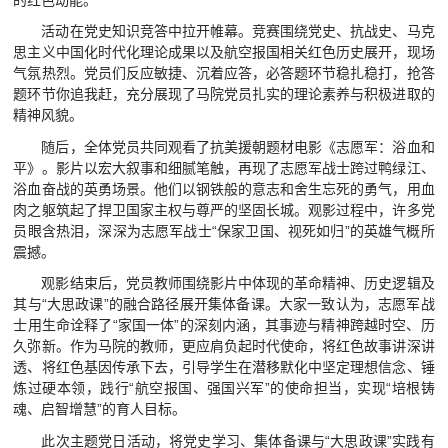
视频航院
活动在党史知识竞答中拉开帷幕。竞赛围绕党史、抗战史、马克
思主义中国化时代化理论成果以及航空报国相关红色历史展开，现场
教育家精神万里行
气氛热烈。党员们反应敏捷、沉着应答，必答题环节稳扎稳打，抢答
题环节你追我赶，充分展现了马院党员扎实的理论素养与积极进取的
精神风貌。
随后，全体党员共同观看了抗美援朝题材电影《志愿军：浴血和
平》。影片以宏大叙事和细腻笔触，再现了志愿军战士跨过鸭绿江、
浴血奋战的英勇场景。他们以钢铁般的意志和舍生忘死的勇气，用血
肉之躯筑起了捍卫国家主权与尊严的坚固长城。观影过程中，许多党
员眼含热泪，深深为志愿军战士“保家卫国、视死如归”的英雄气概所
震撼。
观影结束后，党员教师围绕影片中体现的革命精神、历史逻辑及
其与“大思政课”的融合路径展开集体备课。大家一致认为，志愿军战
士用生命诠释了“家国一体”的深刻内涵，其事迹与精神跨越时空、历
久弥新。作为马院的教师，更应肩负起时代使命，将红色故事讲深讲
透、将红色基因传承下去，引导学生在潜移默化中坚定理想信念、锤
炼过硬本领，践行“航空报国、强国兴军”的使命担当，实现“培根铸
魂、启智增慧”的育人目标。
此次主题党日活动，将党史学习、集体备课与“大思政课”实践有