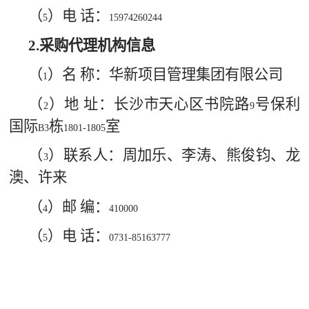
（
）电 话：
5
15974260244
2.
采购代理机构信息
（
）名 称：华新项目管理集团有限公司
1
（
）地 址：长沙市天心区书院路
号保利
2
9
国际
栋
室
B3
1801-1805
（
）联系人：周加乐、李涛、熊俊钧、龙
3
澳、许来
（
）邮 编：
4
410000
（
）电 话：
5
0731-85163777