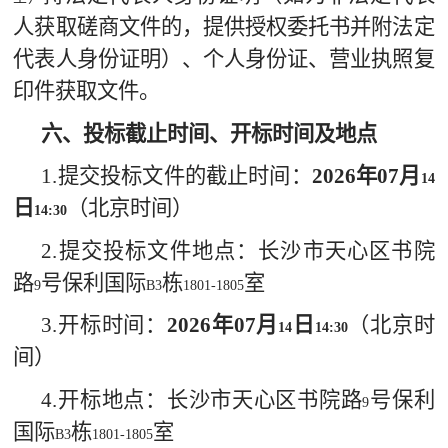
人获取磋商文件的，提供授权委托书并附法定
代表人身份证明）、个人身份证、营业执照复
印件获取文件。
六、投标截止时间、开标时间及地点
1.
提交投标文件的截止时间：
2026
年
07
月
14
日
（北京时间）
14:30
2.
提交投标文件地点：
长沙市天心区书院
路
号保利国际
栋
室
9
B3
1801-1805
3.
开标时间：
2026
年
07
月
日
（北京时
14
14:30
间）
4.
开标地点：
长沙市天心区书院路
号保利
9
国际
栋
室
B3
1801-1805