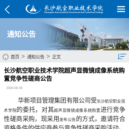
通知公告
>
>
首页
通知公告
正文
长沙航空职业技术学院超声显微镜成像系统购
通知公告
置竞争性磋商公告
2026-06-30
华新项目管理集团有限公司
受
长沙航空职业技
的委托，对其
进行竞争
术学院
超声显微镜成像系统购置
性磋商采购，现采用
的方式，邀请符合
发布公告
资格条件的供应商参与竞争性磋商采购活动。