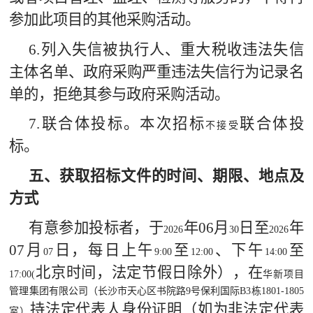
参加此项目的其他采购活动。
6.
列入失信被执行人、重大税收违法失信
主体名单、政府采购严重违法失信行为记录名
单的，拒绝其参与政府采购活动。
7.
联合体投标。本次招标
联合体投
不接受
标。
五、获取招标文件的时间、期限、地点及
方式
有意参加投标者，于
年
06
月
日
至
年
2026
30
2026
07
月
日
，每日上午
至
、下午
至
07
9:00
12:00
14:00
北京时间，法定节假日除外），在
17:00
(
华新项目
管理集团有限公司（长沙市天心区书院路
9
号保利国际
B3
栋
1801-1805
持法定代表人身份证明（如为非法定代表
室）