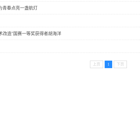
为青春点亮一盏航灯
术改造”国赛一等奖获得者胡海洋
上页
1
下页