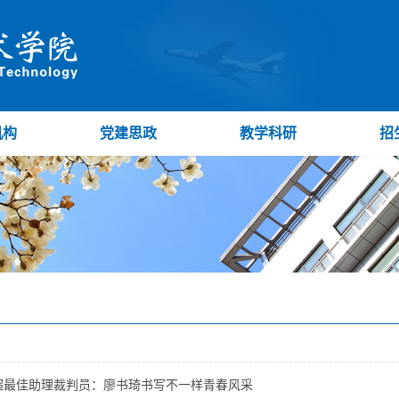
机构
党建思政
教学科研
招
超最佳助理裁判员：廖书琦书写不一样青春风采