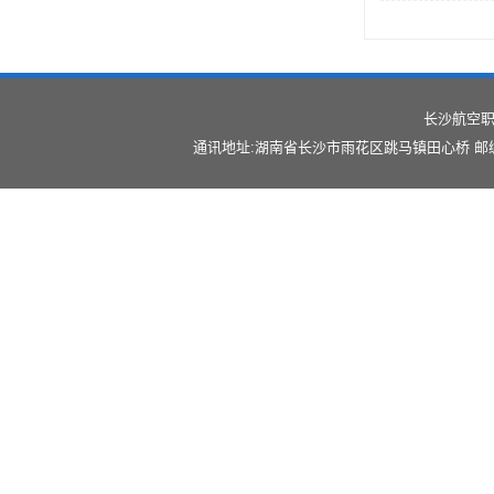
长沙航空职
通讯地址:湖南省长沙市雨花区跳马镇田心桥 邮编:41012