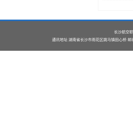
长沙航空职
通讯地址:湖南省长沙市雨花区跳马镇田心桥 邮编:41012