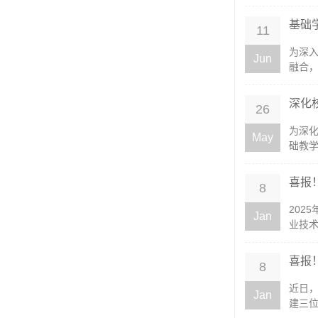
基础
11
为深
Jun
融合，
深化
26
为深
May
础教学
喜报！
8
202
Jan
业技术
喜报
8
近日，
Jan
建三位