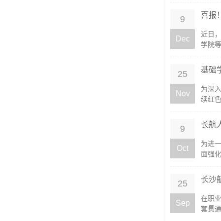
喜报
9
近日
Dec
学院等
基础
25
为深入
Nov
续红色
长航
9
为进
Oct
面强化
长沙
25
在职
Sep
套贯通