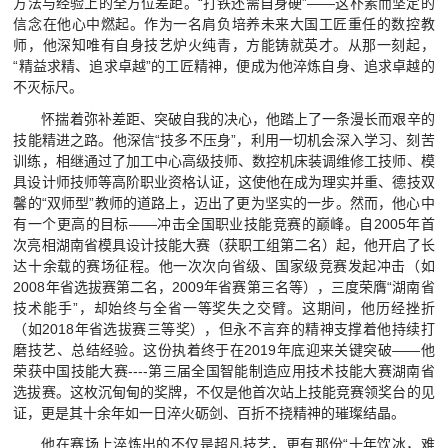
方法与经验上的全方位差距。“打铁还需自身硬”——这朴素而坚定的
信念在他心中燃起。作为一名肩负培养未来大国工匠重任的数控教
师，他深知唯有自身技艺炉火纯青，方能铸就英才。从那一刻起，
“精益求精、追求卓越”的工匠精神，便成为他淬炼自身、追求卓越的
不灭标尺。
怀揣着弥补差距、突破自我的决心，他踏上了一条漫长而艰辛的
技能精进之路。他深信“技多不压身”，利用一切机会深入学习、刻苦
训练，相继通过了加工中心高级技师、数控机床装调维修工技师、模
具设计师技师等高阶职业资格认证，这使他在成为理实并重、德技双
馨的“双师型”教师的道路上，迈出了更为坚实的一步。然而，他心中
有一个更高的目标——冲击全国职业技能竞赛的巅峰。自2005年首
次亮相湖南省模具设计技能大赛（获职工组第二名）起，他开启了长
达十余载的赛场征程。他一次次向省级、国家级竞赛发起冲击（如
2008年省选拔赛第二名，2009年省赛第三名等），三度荣膺“湖南省
技术能手”，却始终与全省一等奖失之交臂。这期间，他历经挫折
（如2018年省选拔赛三等奖），但永不言弃的精神支撑着他持续打
磨技艺、总结经验。这份执着终于在2019年底迎来关键突破——他
荣获中国技能大赛----第三届全国智能制造应用技术技能大赛湖南省
选拔赛。这枚沉甸甸的奖牌，不仅是他首次站上技能竞赛领奖台的见
证，更是其十余年如一日淬火砺剑、百折不挠精神的璀璨结晶。
他在赛场上淬炼出的不仅是超凡技艺，更有那份“十年饮冰，难