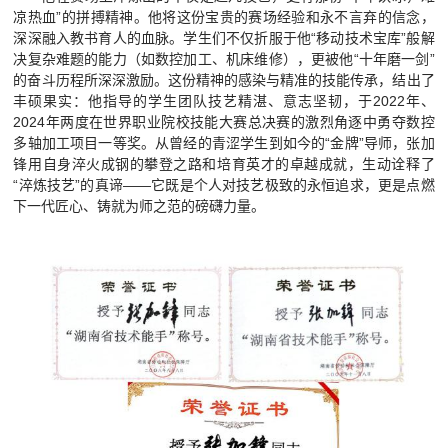
凉热血”的拼搏精神。他将这份宝贵的赛场经验和永不言弃的信念，
深深融入教书育人的血脉。学生们不仅折服于他“移动技术宝库”般解
决复杂难题的能力（如数控加工、机床维修），更被他“十年磨一剑”
的奋斗历程所深深激励。这份精神的感染与精准的技能传承，结出了
丰硕果实：他指导的学生团队技艺精湛、意志坚韧，于2022年、
2024年两度在世界职业院校技能大赛总决赛的激烈角逐中勇夺数控
多轴加工项目一等奖。从曾经的青涩学生到如今的“金牌”导师，张加
锋用自身淬火成钢的攀登之路和培育英才的卓越成就，生动诠释了
“淬炼技艺”的真谛——它既是个人对技艺极致的永恒追求，更是点燃
下一代匠心、铸就为师之范的磅礴力量。