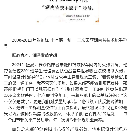
2008-2019年张加锋“十年磨一剑”，三次荣获湖南省技术能手称
号
匠心育才，润泽青苗梦想
2024年盛夏，长沙的酷暑未能阻挡数控车间内的火热训练。他
带领数控2201班学生张佳豪团队备战当年世界职业院校技能大赛，
车间温度计指向40℃，他却要求学生穿着规范工装：“着装是精密加
工的第一道工序，我不管天气多热，如果人都不能做到规范着装，那
还能指望你们可以规范操作？”当张佳豪负责加工的叶轮零件出现
0.05毫米误差时，他立即暂停加工，指着图纸上的公差标注说：“这
不仅仅是数字，更是我们对质量的承诺。”他带领团队反复调试加工
工艺，通过三坐标测量仪进行上百次检测，最终将误差控制在0.02毫
米以内。这种对精度的极致追求，体现了他“匠心育人”的理念——每
一个细节都关乎产品质量，每一次操作都体现职业素养。
面对总决赛60分钟限时竞技的严峻挑战，他系统设计训练方