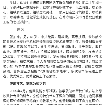
今日，让我们走进航空机械制造学院张加锋老师：他二十年如一
视频航院
日，辛勤耕耘在数控车间，默默守护着职教学子，以匠育匠，以心传
心，给铁屑以温度，给精度以灵魂……他用日夜坚守的执着，以技育
教育家精神万里行
才，以德铸魂，甘做学生成长的基石，在冰冷机床前书写着职业教育
工匠的“炽热情怀”。
—— 题记
张加锋，男，41岁，中共党员，副教授，高级技师，长沙航空
职业技术学院航空机械制造学院数控技术教研室主任、装备制造党支
部书记。任教20年以来，他对党忠诚，爱岗敬业、甘于奉献，敢打
敢拼、踏实肯干，先后主持省级课题1项、院级课题2项，发表论文
10余篇，主持省级课程建设2门，发表国家专利6项；对待专业技术
刻苦钻研、精益求精，个人参加各类竞赛获国家级奖项2项，省级奖
项8项；指导学生参加各类技能竞赛获国家级奖项6项，省级奖项20
余项。曾先后三次被授予“湖南省技术能手”，多次获学院先进工作
者、优秀党员、优秀党务工作者荣誉。
淬炼技艺，铸就为师之范
2005年7月，他因技能水平过硬，被学院破格留校任教。站上母
校数控专业的讲台，身份的转变带来了深刻的清醒：面对身边同事精
深的理论知识和熟练自如的教学方法，他清晰地看到了自身在理论、