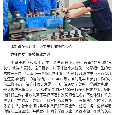
张加锋在实训课上为学生们做操作示范
亦师亦友，传技授业之道
不同于教学过程中，在生活与成长中，他是温暖的“友”和“兄
长”。他待人真诚，极具耐心，从不计较个人得失，总是把学生的需
求放在首位。“天塌下来老师给你扛着”。机制1301班学生小何直到现
在还记得他说过的这句话，2016年12月，当时刚毕业参加工作的小
何工资不高，经济拮据，急需5000元偿还助学贷款，得到消息后，
他立即伸出援助之手，给何同学掏出5000元钱作为周转资金并嘱咐
他好好工作，等收入高了再还不迟！这份师者仁心，不仅体现在危急
时刻的雪中送炭，更贯穿于日常的点滴关怀——在校两年半时间，他
除了手把手教会小何同学各种数控加工技能外，还通过各种途径帮助
他解决生活困难，并勉励小何同学学好专业、练好本领。在他的关心