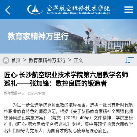
教育家精神万里行
>
>
首页
教育家精神万里行
正文
匠心·长沙航空职业技术学院第六届教学名师
综合要闻
巡礼——张加锋：数控良匠的锻造者
院部动态
教师发展中心
2025-09-30
媒体航院
为进一步营造学院尊师重教的浓厚氛围，选树一批具有新时代航
空职业教育特色的师德典范，根据《关于弘扬教育家精神全面强化师
菁菁校园
德师风建设实施方案》（院党〔2025〕40号）文件精神，学院重磅
推出《匠心·第六届教学名师巡礼》专栏，集中展现学院第六届教学
学子风采
名师们坚守为党育人、为国育才的初心使命与匠心底色。