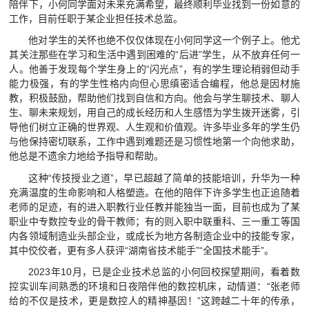
陪伴下，小何同学面对未来充满希望，最终顺利毕业找到一份如意的
工作，目前任职于某企业担任技术总监。
他对学生的关怀也绝不仅仅体现在小何同学这一个例子上。他尤
其关注那些在学习和生活中遇到困难的“后进”学生，从不放弃任何一
人。他善于发现每个学生身上的“闪光点”，有的学生理论稍弱但动手
能力极强，有的学生性格内向但心思缜密适合编程，他总是因材施
教，积极鼓励，帮助他们找到自信和方向。他会与学生聊技术、聊人
生、聊未来规划，用自己的成长经历和人生感悟为学生拨开迷雾，引
导他们树立正确的世界观、人生观和价值观。许多毕业多年的学生仍
与他保持密切联系，工作中遇到难题还是习惯性地第一个向他求助，
他总是不遗余力地给予指导和帮助。
这种“传技授业之道”，早已超越了简单的技能培训，升华为一种
充满温度的生命影响和人格塑造。在他的陪伴下许多学生也正追随着
老师的足迹，有的进入职教行业任教并能独当一面，目前也成为了某
职业中专数控专业的骨干教师；有的则入职中联重科、三一重工等国
内各领域制造业头部企业，或成长为地方各制造企业中的技能专家，
其中佼佼者，更有多人获评“湖南省技术能手”“全国技术能手”。
2023年10月，已是企业技术总监的小何回校探望期间，看着数
控实训车间熟悉的环境和日夜陪伴他的数控机床，动情道：“张老师
给的不仅是技术，更是数控人的精神基因！”这跨越二十年的传承，